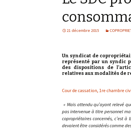
Vous avez un li
E
consomma
Cession d’entr
votre vie quoti
Recours contre
de fonds de c
Vous êtes vict
21 décembre 2015
Recouvrement
accident ou d’
COPROPRIE
impayés
infraction ?
Contrats de le
Vous êtes mis 
pour une contr
Un syndicat de copropriétai
un délit ou un c
Procédures col
représenté par un syndic p
des dispositions de l’art
Vous avez un li
relatives aux modalités de 
Responsabilité
l’administration
des sociétés e
dirigeants
Vous avez un li
Cour de cassation, 1re chambre civ
votre employeur
Sous traitance
ou privé) ?
« Mais attendu qu’ayant relevé que 
Concurrence
pas intervenue à titre personnel m
copropriétaires concernés, c’est à 
Transport
devaient être considérés comme des 