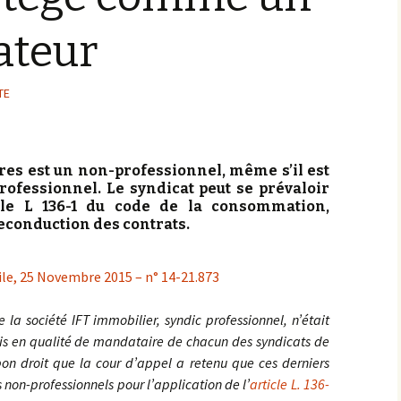
tige dans
lsa RAJBENBACH
Vente immobilière
teur
eprise ou
dienne ?
 tiers
Les affaires MS
ommerce
Bail
ime d’un
 des
une
TE
Consommation
asing
en cause
Crédit
Vos droits en garde-à-
avention,
vue !
res est un non-professionnel, même s’il est
rime ?
lectives
Copropriété
rofessionnel. Le syndicat peut se prévaloir
icle L 136-1 du code de la consommation,
tige avec
reconduction des contrats.
 pénale
 ?
t des
tige avec
ile, 25 Novembre 2015 – n° 14-21.873
 (public
la société IFT immobilier, syndic professionnel, n’était
ais en qualité de mandataire de chacun des syndicats de
bon droit que la cour d’appel a retenu que ces derniers
non-professionnels pour l’application de l’
article L. 136-