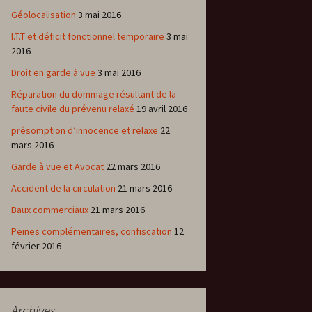
Géolocalisation
3 mai 2016
I.T.T et déficit fonctionnel temporaire
3 mai
2016
Droit en garde à vue
3 mai 2016
Réparation du dommage résultant de la
faute civile du prévenu relaxé
19 avril 2016
présomption d’innocence et relaxe
22
mars 2016
Garde à vue et Avocat
22 mars 2016
Accident de la circulation
21 mars 2016
Baux commerciaux
21 mars 2016
Peines complémentaires, confiscation
12
février 2016
Archives