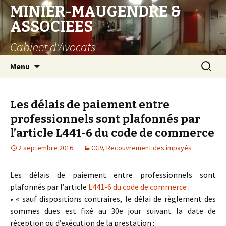
MINIER-MAUGENDRE &
ASSOCIEES
Cabinet d'Avocats
Aller
Recherc
Menu
au
contenu
Les délais de paiement entre
professionnels sont plafonnés par
l’article L441-6 du code de commerce
2 septembre 2016
CGV
,
Recouvrement des impayés
Les délais de paiement entre professionnels sont
plafonnés par l’article
L441-6 du code de commerce
:
• « sauf dispositions contraires, le délai de règlement des
sommes dues est fixé au 30e jour suivant la date de
réception ou d’exécution de la prestation ;