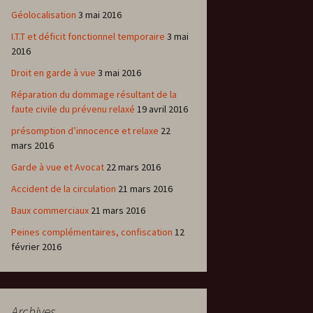
Géolocalisation
3 mai 2016
I.T.T et déficit fonctionnel temporaire
3 mai
2016
Droit en garde à vue
3 mai 2016
Réparation du dommage résultant de la
faute civile du prévenu relaxé
19 avril 2016
présomption d’innocence et relaxe
22
mars 2016
Garde à vue et Avocat
22 mars 2016
Accident de la circulation
21 mars 2016
Baux commerciaux
21 mars 2016
Peines complémentaires, confiscation
12
février 2016
Archives