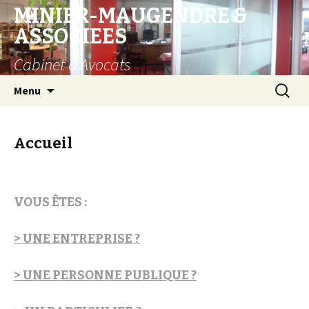
MINIER-MAUGENDRE &
ASSOCIEES
Cabinet d'Avocats
Aller
Recherc
Menu
au
contenu
Accueil
VOUS ÊTES :
> UNE ENTREPRISE ?
> UNE PERSONNE PUBLIQUE ?