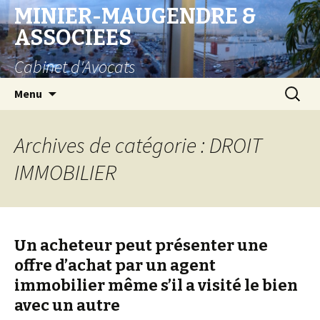
MINIER-MAUGENDRE &
ASSOCIEES
Cabinet d'Avocats
Aller
Recherc
Menu
au
contenu
Archives de catégorie : DROIT
IMMOBILIER
Un acheteur peut présenter une
offre d’achat par un agent
immobilier même s’il a visité le bien
avec un autre