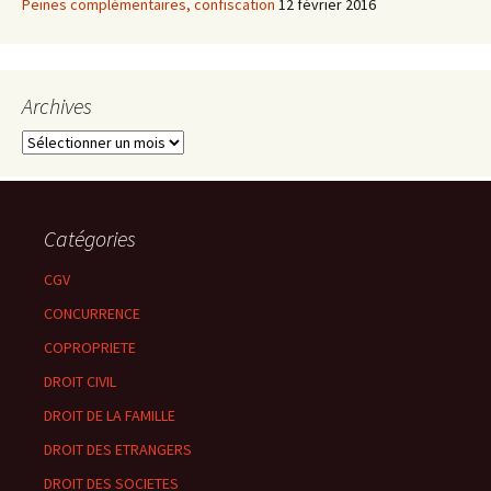
Peines complémentaires, confiscation
12 février 2016
Archives
Archives
Catégories
CGV
CONCURRENCE
COPROPRIETE
DROIT CIVIL
DROIT DE LA FAMILLE
DROIT DES ETRANGERS
DROIT DES SOCIETES